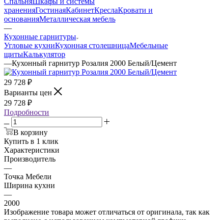
Спальня
Шкафы и системы
хранения
Гостиная
Кабинет
Кресла
Кровати и
основания
Металлическая мебель
—
Кухонные гарнитуры
Угловые кухни
Кухонная столешница
Мебельные
щиты
Калькулятор
—
Кухонный гарнитур Розалия 2000 Белый/Цемент
29 728
₽
Варианты цен
29 728
₽
Подробности
В корзину
Купить в 1 клик
Характеристики
Производитель
—
Точка Мебели
Ширина кухни
—
2000
Изображение товара может отличаться от оригинала, так как