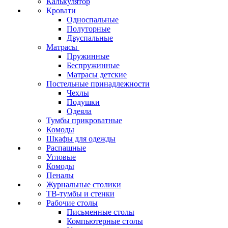
Калькулятор
Кровати
Односпальные
Полуторные
Двуспальные
Матрасы
Пружинные
Беспружинные
Матрасы детские
Постельные принадлежности
Чехлы
Подушки
Одеяла
Тумбы прикроватные
Комоды
Шкафы для одежды
Распашные
Угловые
Комоды
Пеналы
Журнальные столики
ТВ‑тумбы и стенки
Рабочие столы
Письменные столы
Компьютерные столы