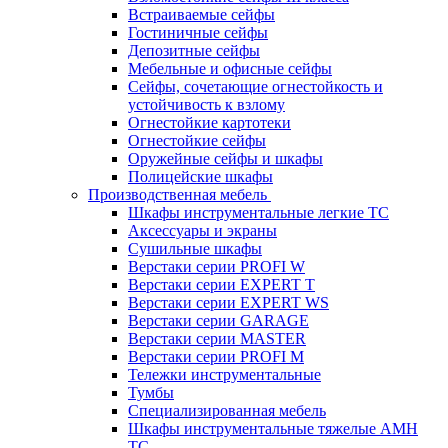
Встраиваемые сейфы
Гостиничные сейфы
Депозитные сейфы
Мебельные и офисные сейфы
Сейфы, сочетающие огнестойкость и
устойчивость к взлому
Огнестойкие картотеки
Огнестойкие сейфы
Оружейные сейфы и шкафы
Полицейские шкафы
Производственная мебель
Шкафы инструментальные легкие ТС
Аксессуары и экраны
Cушильные шкафы
Верстаки серии PROFI W
Верстаки серии EXPERT T
Верстаки серии EXPERT WS
Верстаки серии GARAGE
Верстаки серии MASTER
Верстаки серии PROFI M
Тележки инструментальные
Тумбы
Cпециализированная мебель
Шкафы инструментальные тяжелые AMH
TC