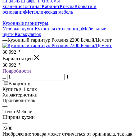
Спальня
Шкафы и системы
хранения
Гостиная
Кабинет
Кресла
Кровати и
основания
Металлическая мебель
—
Кухонные гарнитуры
Угловые кухни
Кухонная столешница
Мебельные
щиты
Калькулятор
—
Кухонный гарнитур Розалия 2200 Белый/Цемент
30 992
₽
Варианты цен
30 992
₽
Подробности
В корзину
Купить в 1 клик
Характеристики
Производитель
—
Точка Мебели
Ширина кухни
—
2200
Изображение товара может отличаться от оригинала, так как