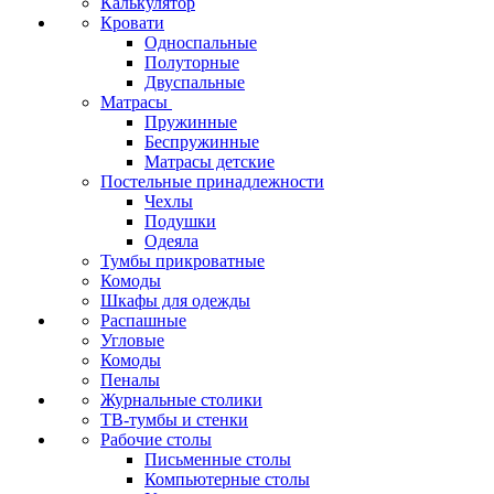
Калькулятор
Кровати
Односпальные
Полуторные
Двуспальные
Матрасы
Пружинные
Беспружинные
Матрасы детские
Постельные принадлежности
Чехлы
Подушки
Одеяла
Тумбы прикроватные
Комоды
Шкафы для одежды
Распашные
Угловые
Комоды
Пеналы
Журнальные столики
ТВ‑тумбы и стенки
Рабочие столы
Письменные столы
Компьютерные столы