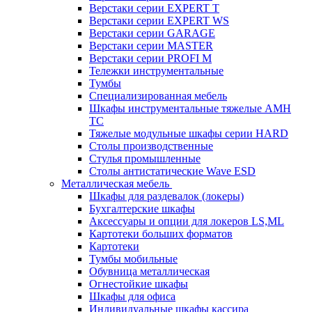
Верстаки серии EXPERT T
Верстаки серии EXPERT WS
Верстаки серии GARAGE
Верстаки серии MASTER
Верстаки серии PROFI M
Тележки инструментальные
Тумбы
Cпециализированная мебель
Шкафы инструментальные тяжелые AMH
TC
Тяжелые модульные шкафы серии HARD
Столы производственные
Стулья промышленные
Столы антистатические Wave ESD
Металлическая мебель
Шкафы для раздевалок (локеры)
Бухгалтерские шкафы
Аксессуары и опции для локеров LS,ML
Картотеки больших форматов
Картотеки
Тумбы мобильные
Обувница металлическая
Огнестойкие шкафы
Шкафы для офиса
Индивидуальные шкафы кассира