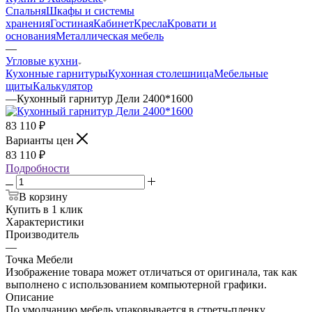
Спальня
Шкафы и системы
хранения
Гостиная
Кабинет
Кресла
Кровати и
основания
Металлическая мебель
—
Угловые кухни
Кухонные гарнитуры
Кухонная столешница
Мебельные
щиты
Калькулятор
—
Кухонный гарнитур Дели 2400*1600
83 110
₽
Варианты цен
83 110
₽
Подробности
В корзину
Купить в 1 клик
Характеристики
Производитель
—
Точка Мебели
Изображение товара может отличаться от оригинала, так как
выполнено с использованием компьютерной графики.
Описание
По умолчанию мебель упаковывается в стретч-пленку,