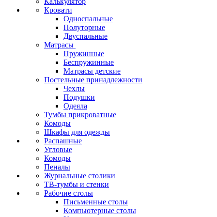
Калькулятор
Кровати
Односпальные
Полуторные
Двуспальные
Матрасы
Пружинные
Беспружинные
Матрасы детские
Постельные принадлежности
Чехлы
Подушки
Одеяла
Тумбы прикроватные
Комоды
Шкафы для одежды
Распашные
Угловые
Комоды
Пеналы
Журнальные столики
ТВ‑тумбы и стенки
Рабочие столы
Письменные столы
Компьютерные столы