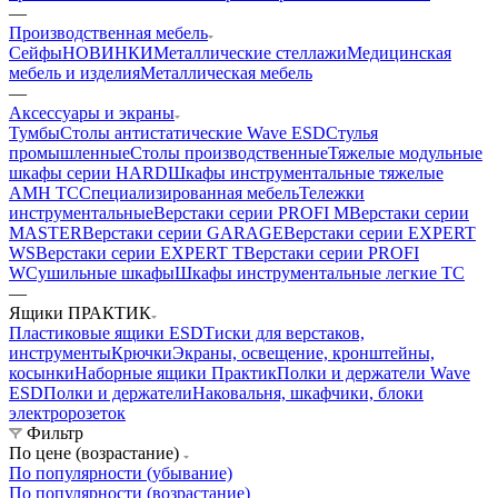
—
Производственная мебель
Сейфы
НОВИНКИ
Металлические стеллажи
Медицинская
мебель и изделия
Металлическая мебель
—
Аксессуары и экраны
Тумбы
Столы антистатические Wave ESD
Стулья
промышленные
Столы производственные
Тяжелые модульные
шкафы серии HARD
Шкафы инструментальные тяжелые
AMH TC
Cпециализированная мебель
Тележки
инструментальные
Верстаки серии PROFI M
Верстаки серии
MASTER
Верстаки серии GARAGE
Верстаки серии EXPERT
WS
Верстаки серии EXPERT T
Верстаки серии PROFI
W
Cушильные шкафы
Шкафы инструментальные легкие ТС
—
Ящики ПРАКТИК
Пластиковые ящики ESD
Тиски для верстаков,
инструменты
Крючки
Экраны, освещение, кронштейны,
косынки
Наборные ящики Практик
Полки и держатели Wave
ESD
Полки и держатели
Наковальня, шкафчики, блоки
электророзеток
Фильтр
По цене (возрастание)
По популярности (убывание)
По популярности (возрастание)