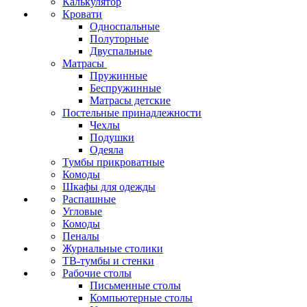
Калькулятор
Кровати
Односпальные
Полуторные
Двуспальные
Матрасы
Пружинные
Беспружинные
Матрасы детские
Постельные принадлежности
Чехлы
Подушки
Одеяла
Тумбы прикроватные
Комоды
Шкафы для одежды
Распашные
Угловые
Комоды
Пеналы
Журнальные столики
ТВ‑тумбы и стенки
Рабочие столы
Письменные столы
Компьютерные столы