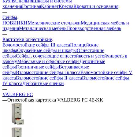
Кухня
Спальня
Шкафы и системы
хранения
Гостиная
Кабинет
Кресла
Кровати и основания
—
Сейфы
НОВИНКИ
Металлические стеллажи
Медицинская мебель и
изделия
Металлическая мебель
Производственная мебель
—
Картотеки огнестойкие
Взломостойкие сейфы III класса
Полицейские
шкафы
Оружейные сейфы и шкафы
Огнестойкие
сейфы
Сейфы, сочетающие огнестойкость и устойчивость к
взлому
Мебельные и офисные сейфы
Депозитные
сейфы
Гостиничные сейфы
Встраиваемые
сейфы
Взломостойкие сейфы I класса
Взломостойкие сейфы V
класса
Взломостойкие сейфы II класса
Взломостойкие сейфы
IV класса
Депозитные ячейки
—
VALBERG FC
—
Огнестойкая картотека VALBERG FC 4E-KK