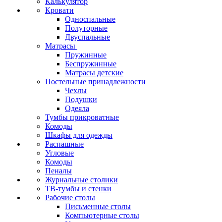
Калькулятор
Кровати
Односпальные
Полуторные
Двуспальные
Матрасы
Пружинные
Беспружинные
Матрасы детские
Постельные принадлежности
Чехлы
Подушки
Одеяла
Тумбы прикроватные
Комоды
Шкафы для одежды
Распашные
Угловые
Комоды
Пеналы
Журнальные столики
ТВ‑тумбы и стенки
Рабочие столы
Письменные столы
Компьютерные столы