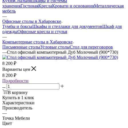
Кухня
Спальня
Шкафы и системы
хранения
Гостиная
Кресла
Кровати и основания
Металлическая
мебель
—
Офисные столы в Хабаровске
Тумбы и боксы
Шкафы и стеллажи для документов
Шкаф для
одежды
Офисные кресла и стулья
—
Компьютерные столы в Хабаровске
Письменные столы
Угловые столы
Стол для переговоров
—
Стол офисный компьютерный Дуб Молочный (900*730)
8 200
₽
Варианты цен
8 200
₽
Подробности
В корзину
Купить в 1 клик
Характеристики
Производитель
—
Точка Мебели
Цвет