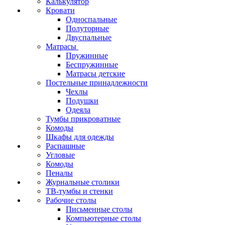
Калькулятор
Кровати
Односпальные
Полуторные
Двуспальные
Матрасы
Пружинные
Беспружинные
Матрасы детские
Постельные принадлежности
Чехлы
Подушки
Одеяла
Тумбы прикроватные
Комоды
Шкафы для одежды
Распашные
Угловые
Комоды
Пеналы
Журнальные столики
ТВ‑тумбы и стенки
Рабочие столы
Письменные столы
Компьютерные столы