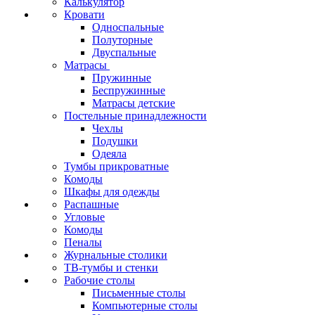
Калькулятор
Кровати
Односпальные
Полуторные
Двуспальные
Матрасы
Пружинные
Беспружинные
Матрасы детские
Постельные принадлежности
Чехлы
Подушки
Одеяла
Тумбы прикроватные
Комоды
Шкафы для одежды
Распашные
Угловые
Комоды
Пеналы
Журнальные столики
ТВ‑тумбы и стенки
Рабочие столы
Письменные столы
Компьютерные столы