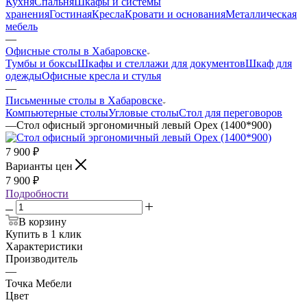
Кухня
Спальня
Шкафы и системы
хранения
Гостиная
Кресла
Кровати и основания
Металлическая
мебель
—
Офисные столы в Хабаровске
Тумбы и боксы
Шкафы и стеллажи для документов
Шкаф для
одежды
Офисные кресла и стулья
—
Письменные столы в Хабаровске
Компьютерные столы
Угловые столы
Стол для переговоров
—
Стол офисный эргономичный левый Орех (1400*900)
7 900
₽
Варианты цен
7 900
₽
Подробности
В корзину
Купить в 1 клик
Характеристики
Производитель
—
Точка Мебели
Цвет