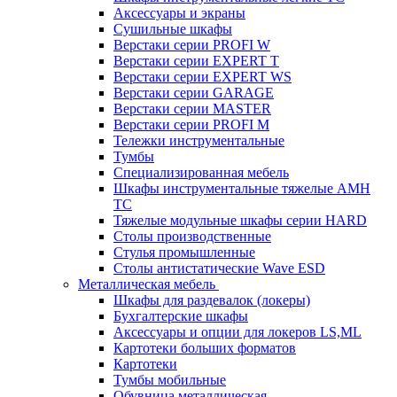
Аксессуары и экраны
Cушильные шкафы
Верстаки серии PROFI W
Верстаки серии EXPERT T
Верстаки серии EXPERT WS
Верстаки серии GARAGE
Верстаки серии MASTER
Верстаки серии PROFI M
Тележки инструментальные
Тумбы
Cпециализированная мебель
Шкафы инструментальные тяжелые AMH
TC
Тяжелые модульные шкафы серии HARD
Столы производственные
Стулья промышленные
Столы антистатические Wave ESD
Металлическая мебель
Шкафы для раздевалок (локеры)
Бухгалтерские шкафы
Аксессуары и опции для локеров LS,ML
Картотеки больших форматов
Картотеки
Тумбы мобильные
Обувница металлическая