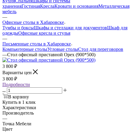
Кухня
Спальня
Шкафы и системы
хранения
Гостиная
Кресла
Кровати и основания
Металлическая
мебель
—
Офисные столы в Хабаровске
Тумбы и боксы
Шкафы и стеллажи для документов
Шкаф для
одежды
Офисные кресла и стулья
—
Письменные столы в Хабаровске
Компьютерные столы
Угловые столы
Стол для переговоров
—
Стол офисный приставной Орех (900*500)
3 800
₽
Варианты цен
3 800
₽
Подробности
В корзину
Купить в 1 клик
Характеристики
Производитель
—
Точка Мебели
Цвет