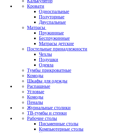
Калькулятор
Кровати
Односпальные
Полуторные
Двуспальные
Матрасы
Пружинные
Беспружинные
Матрасы детские
Постельные принадлежности
Чехлы
Подушки
Одеяла
Тумбы прикроватные
Комоды
Шкафы для одежды
Распашные
Угловые
Комоды
Пеналы
Журнальные столики
ТВ‑тумбы и стенки
Рабочие столы
Письменные столы
Компьютерные столы