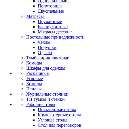
Односпальные
Полуторные
Двуспальные
Матрасы
Пружинные
Беспружинные
Матрасы детские
Постельные принадлежности
Чехлы
Подушки
Одеяла
Тумбы прикроватные
Комоды
Шкафы для одежды
Распашные
Угловые
Комоды
Пеналы
Журнальные столики
ТВ‑тумбы и стенки
Рабочие столы
Письменные столы
Компьютерные столы
Угловые столы
Стол для переговоров