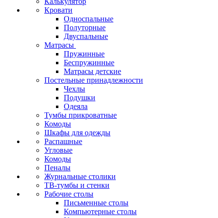
Калькулятор
Кровати
Односпальные
Полуторные
Двуспальные
Матрасы
Пружинные
Беспружинные
Матрасы детские
Постельные принадлежности
Чехлы
Подушки
Одеяла
Тумбы прикроватные
Комоды
Шкафы для одежды
Распашные
Угловые
Комоды
Пеналы
Журнальные столики
ТВ‑тумбы и стенки
Рабочие столы
Письменные столы
Компьютерные столы