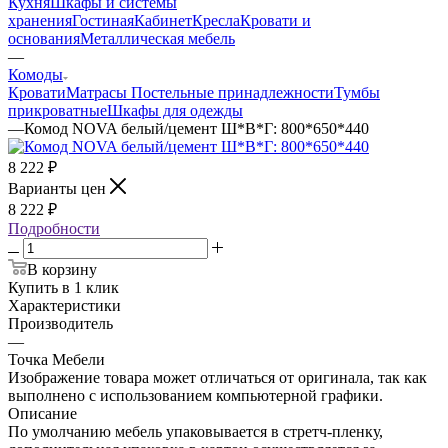
Кухня
Шкафы и системы
хранения
Гостиная
Кабинет
Кресла
Кровати и
основания
Металлическая мебель
—
Комоды
Кровати
Матрасы
Постельные принадлежности
Тумбы
прикроватные
Шкафы для одежды
—
Комод NOVA белый/цемент Ш*В*Г: 800*650*440
8 222
₽
Варианты цен
8 222
₽
Подробности
В корзину
Купить в 1 клик
Характеристики
Производитель
—
Точка Мебели
Изображение товара может отличаться от оригинала, так как
выполнено с использованием компьютерной графики.
Описание
По умолчанию мебель упаковывается в стретч-пленку,