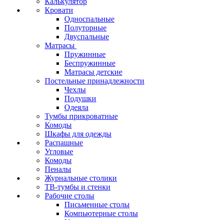
Калькулятор
Кровати
Односпальные
Полуторные
Двуспальные
Матрасы
Пружинные
Беспружинные
Матрасы детские
Постельные принадлежности
Чехлы
Подушки
Одеяла
Тумбы прикроватные
Комоды
Шкафы для одежды
Распашные
Угловые
Комоды
Пеналы
Журнальные столики
ТВ‑тумбы и стенки
Рабочие столы
Письменные столы
Компьютерные столы