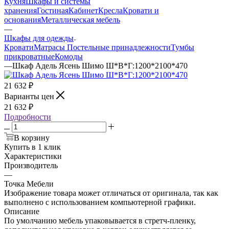
Кухня
Шкафы и системы
хранения
Гостиная
Кабинет
Кресла
Кровати и
основания
Металлическая мебель
—
Шкафы для одежды
Кровати
Матрасы
Постельные принадлежности
Тумбы
прикроватные
Комоды
—
Шкаф Адель Ясень Шимо Ш*В*Г:1200*2100*470
21 632
₽
Варианты цен
21 632
₽
Подробности
В корзину
Купить в 1 клик
Характеристики
Производитель
—
Точка Мебели
Изображение товара может отличаться от оригинала, так как
выполнено с использованием компьютерной графики.
Описание
По умолчанию мебель упаковывается в стретч-пленку,