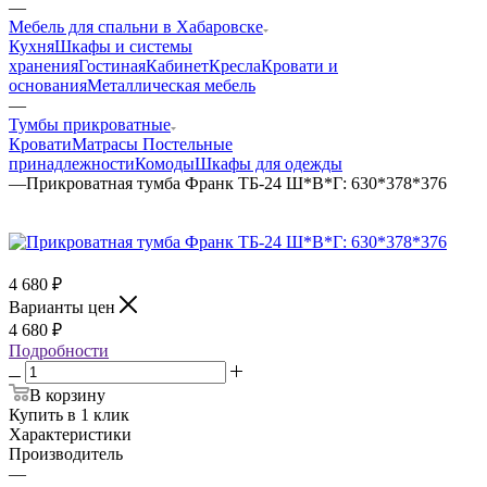
—
Мебель для спальни в Хабаровске
Кухня
Шкафы и системы
хранения
Гостиная
Кабинет
Кресла
Кровати и
основания
Металлическая мебель
—
Тумбы прикроватные
Кровати
Матрасы
Постельные
принадлежности
Комоды
Шкафы для одежды
—
Прикроватная тумба Франк ТБ-24 Ш*В*Г: 630*378*376
4 680
₽
Варианты цен
4 680
₽
Подробности
В корзину
Купить в 1 клик
Характеристики
Производитель
—