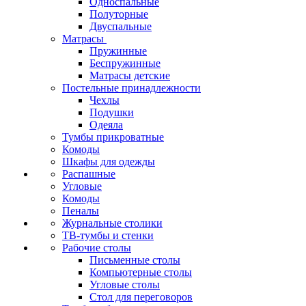
Односпальные
Полуторные
Двуспальные
Матрасы
Пружинные
Беспружинные
Матрасы детские
Постельные принадлежности
Чехлы
Подушки
Одеяла
Тумбы прикроватные
Комоды
Шкафы для одежды
Распашные
Угловые
Комоды
Пеналы
Журнальные столики
ТВ‑тумбы и стенки
Рабочие столы
Письменные столы
Компьютерные столы
Угловые столы
Стол для переговоров