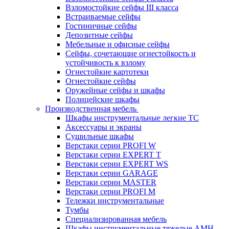
Взломостойкие сейфы III класса
Встраиваемые сейфы
Гостиничные сейфы
Депозитные сейфы
Мебельные и офисные сейфы
Сейфы, сочетающие огнестойкость и
устойчивость к взлому
Огнестойкие картотеки
Огнестойкие сейфы
Оружейные сейфы и шкафы
Полицейские шкафы
Производственная мебель
Шкафы инструментальные легкие ТС
Аксессуары и экраны
Cушильные шкафы
Верстаки серии PROFI W
Верстаки серии EXPERT T
Верстаки серии EXPERT WS
Верстаки серии GARAGE
Верстаки серии MASTER
Верстаки серии PROFI M
Тележки инструментальные
Тумбы
Cпециализированная мебель
Шкафы инструментальные тяжелые AMH