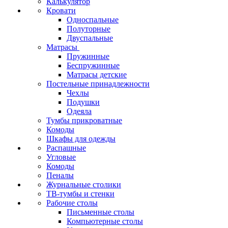
Калькулятор
Кровати
Односпальные
Полуторные
Двуспальные
Матрасы
Пружинные
Беспружинные
Матрасы детские
Постельные принадлежности
Чехлы
Подушки
Одеяла
Тумбы прикроватные
Комоды
Шкафы для одежды
Распашные
Угловые
Комоды
Пеналы
Журнальные столики
ТВ‑тумбы и стенки
Рабочие столы
Письменные столы
Компьютерные столы