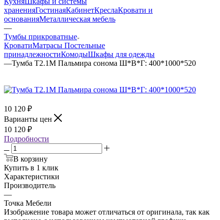
Кухня
Шкафы и системы
хранения
Гостиная
Кабинет
Кресла
Кровати и
основания
Металлическая мебель
—
Тумбы прикроватные
Кровати
Матрасы
Постельные
принадлежности
Комоды
Шкафы для одежды
—
Тумба Т2.1М Пальмира сонома Ш*В*Г: 400*1000*520
10 120
₽
Варианты цен
10 120
₽
Подробности
В корзину
Купить в 1 клик
Характеристики
Производитель
—
Точка Мебели
Изображение товара может отличаться от оригинала, так как