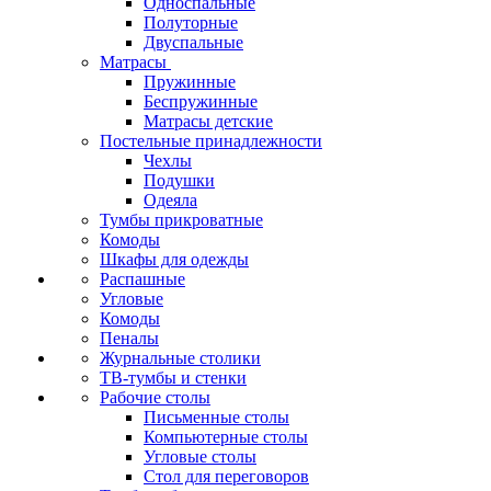
Односпальные
Полуторные
Двуспальные
Матрасы
Пружинные
Беспружинные
Матрасы детские
Постельные принадлежности
Чехлы
Подушки
Одеяла
Тумбы прикроватные
Комоды
Шкафы для одежды
Распашные
Угловые
Комоды
Пеналы
Журнальные столики
ТВ‑тумбы и стенки
Рабочие столы
Письменные столы
Компьютерные столы
Угловые столы
Стол для переговоров