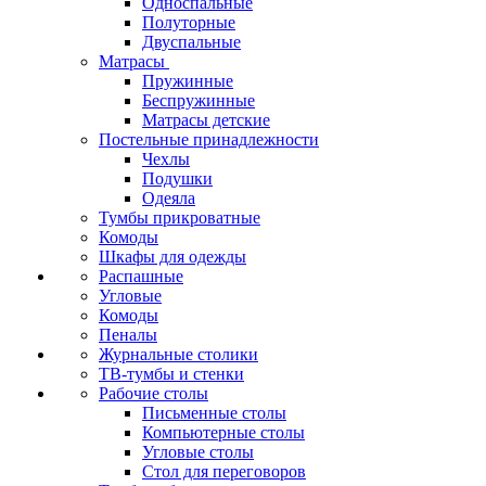
Односпальные
Полуторные
Двуспальные
Матрасы
Пружинные
Беспружинные
Матрасы детские
Постельные принадлежности
Чехлы
Подушки
Одеяла
Тумбы прикроватные
Комоды
Шкафы для одежды
Распашные
Угловые
Комоды
Пеналы
Журнальные столики
ТВ‑тумбы и стенки
Рабочие столы
Письменные столы
Компьютерные столы
Угловые столы
Стол для переговоров