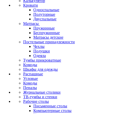
Калькулятор
Кровати
Односпальные
Полуторные
Двуспальные
Матрасы
Пружинные
Беспружинные
Матрасы детские
Постельные принадлежности
Чехлы
Подушки
Одеяла
Тумбы прикроватные
Комоды
Шкафы для одежды
Распашные
Угловые
Комоды
Пеналы
Журнальные столики
ТВ‑тумбы и стенки
Рабочие столы
Письменные столы
Компьютерные столы