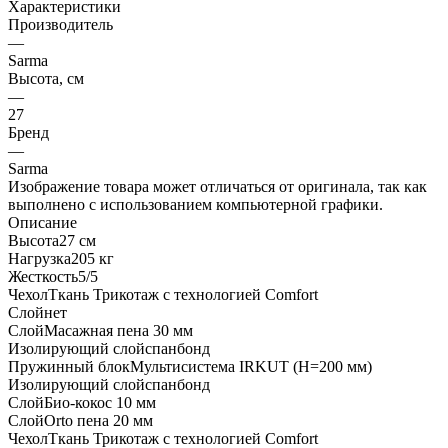
Характеристики
Производитель
—
Sarma
Высота, см
—
27
Бренд
—
Sarma
Изображение товара может отличаться от оригинала, так как
выполнено с использованием компьютерной графики.
Описание
Высота27 см
Нагрузка205 кг
Жесткость5/5
ЧехолТкань Трикотаж с технологией Comfort
Слойнет
СлойМасажная пена 30 мм
Изолирующий слойспанбонд
Пружинный блокМультисистема IRKUT (H=200 мм)
Изолирующий слойспанбонд
СлойБио-кокос 10 мм
СлойOrto пена 20 мм
ЧехолТкань Трикотаж с технологией Comfort