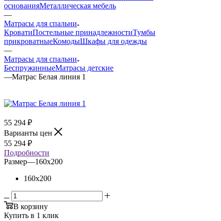
основания
Металлическая мебель
—
Матрасы для спальни
Кровати
Постельные принадлежности
Тумбы
прикроватные
Комоды
Шкафы для одежды
—
Матрасы для спальни
Беспружинные
Матрасы детские
—
Матрас Белая линия 1
55 294
₽
Варианты цен
55 294
₽
Подробности
Размер
—
160x200
160x200
В корзину
Купить в 1 клик